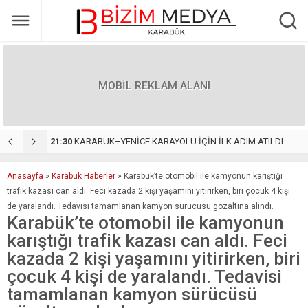
MOBİL REKLAM ALANI
 ATILDI
22:55
Yöresel Lezzetleri Türkiye’nin Dört Bir Yanına Taşıyan Başarı Hikâyesi: Duman Organizasyon
1
Anasayfa
»
Karabük Haberler
»
Karabük’te otomobil ile kamyonun karıştığı
trafik kazası can aldı. Feci kazada 2 kişi yaşamını yitirirken, biri çocuk 4 kişi
de yaralandı. Tedavisi tamamlanan kamyon sürücüsü gözaltına alındı.
Karabük’te otomobil ile kamyonun
karıştığı trafik kazası can aldı. Feci
kazada 2 kişi yaşamını yitirirken, biri
çocuk 4 kişi de yaralandı. Tedavisi
tamamlanan kamyon sürücüsü