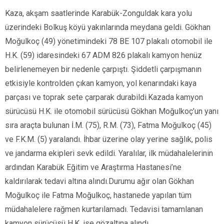
Kaza, akşam saatlerinde Karabük-Zonguldak kara yolu
üzerindeki Bolkuş köyü yakınlarında meydana geldi. Gökhan
Moğulkoç (49) yönetimindeki 78 BE 107 plakalı otomobil ile
H.K. (59) idaresindeki 67 ADM 826 plakalı kamyon henüz
belirlenemeyen bir nedenle çarpıştı. Şiddetli çarpışmanın
etkisiyle kontrolden çıkan kamyon, yol kenarındaki kaya
parçası ve toprak sete çarparak durabildi.Kazada kamyon
sürücüsü H.K. ile otomobil sürücüsü Gökhan Moğulkoç’un yanı
sıra araçta bulunan İ.M. (75), R.M. (73), Fatma Moğulkoç (45)
ve F.K.M. (5) yaralandı. İhbar üzerine olay yerine sağlık, polis
ve jandarma ekipleri sevk edildi. Yaralılar, ilk müdahalelerinin
ardından Karabük Eğitim ve Araştırma Hastanesi’ne
kaldırılarak tedavi altına alındı.Durumu ağır olan Gökhan
Moğulkoç ile Fatma Moğulkoç, hastanede yapılan tüm
müdahalelere rağmen kurtarılamadı. Tedavisi tamamlanan
kamyon sürücüsü H.K. ise gözaltına alındı.