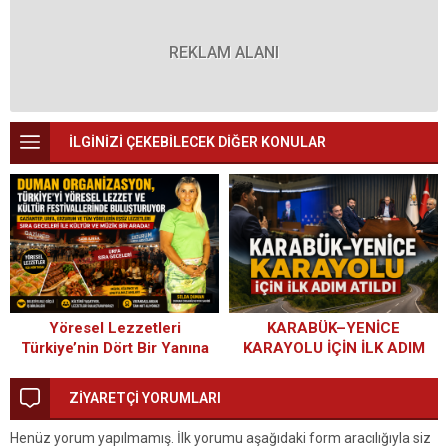
REKLAM ALANI
İLGİNİZİ ÇEKEBİLECEK DİĞER KONULAR
Yöresel Lezzetleri
KARABÜK–YENİCE
Türkiye’nin Dört Bir Yanına
KARAYOLU İÇİN İLK ADIM
Taşıyan Başarı Hikâyesi:
ATILDI
Duman Organizasyon
ZİYARETÇİ YORUMLARI
Henüz yorum yapılmamış. İlk yorumu aşağıdaki form aracılığıyla siz