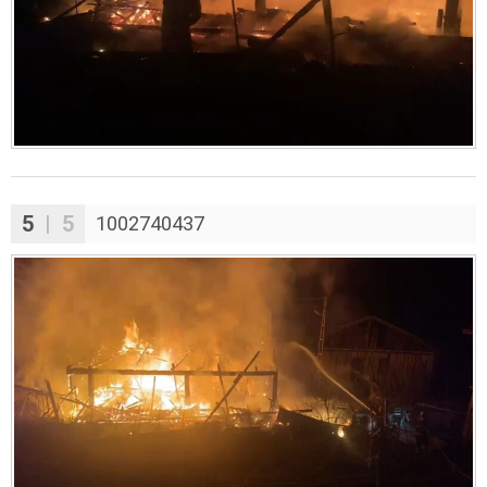
5
| 5
1002740437