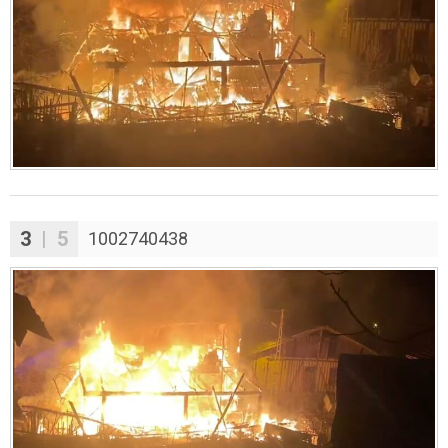
3
| 5
1002740438