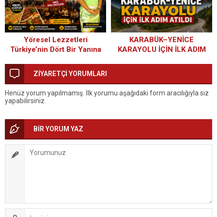
Yöresel Lezzetleri
KARABÜK–YENİCE
Türkiye’nin Dört Bir Yanına
KARAYOLU İÇİN İLK ADIM
Taşıyan Başarı Hikâyesi:
ATILDI
Duman Organizasyon
ZİYARETÇİ YORUMLARI
Henüz yorum yapılmamış. İlk yorumu aşağıdaki form aracılığıyla siz
yapabilirsiniz.
BİR YORUM YAZ