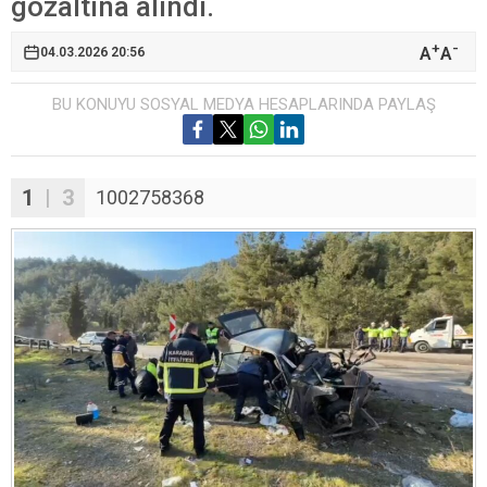
gözaltına alındı.
+
-
A
A
04.03.2026 20:56
BU KONUYU SOSYAL MEDYA HESAPLARINDA PAYLAŞ
1
| 3
1002758368