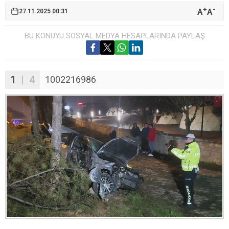
+
-
A
A
27.11.2025 00:31
BU KONUYU SOSYAL MEDYA HESAPLARINDA PAYLAŞ
1
| 4
1002216986