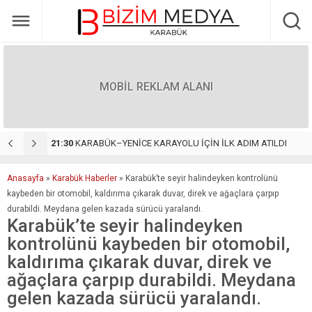
MOBİL REKLAM ALANI
 ATILDI
22:55
Yöresel Lezzetleri Türkiye’nin Dört Bir Yanına Taşıyan Başarı Hikâyesi: Duman Organizasyon
1
Anasayfa
»
Karabük Haberler
»
Karabük’te seyir halindeyken kontrolünü
kaybeden bir otomobil, kaldırıma çıkarak duvar, direk ve ağaçlara çarpıp
durabildi. Meydana gelen kazada sürücü yaralandı.
Karabük’te seyir halindeyken
kontrolünü kaybeden bir otomobil,
kaldırıma çıkarak duvar, direk ve
ağaçlara çarpıp durabildi. Meydana
gelen kazada sürücü yaralandı.