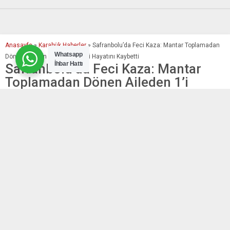
Anasayfa
»
Karabük Haberler
»
Safranbolu’da Feci Kaza: Mantar Toplamadan
Whatsapp
Dönen Aileden 1’i Çocuk 2 Kişi Hayatını Kaybetti
İhbar Hattı
Safranbolu’da Feci Kaza: Mantar
Toplamadan Dönen Aileden 1’i
Çocuk 2 Kişi Hayatını Kaybetti
+
-
A
A
16.11.2025 19:49
BU KONUYU SOSYAL MEDYA HESAPLARINDA PAYLAŞ
1
| 6
1002167053