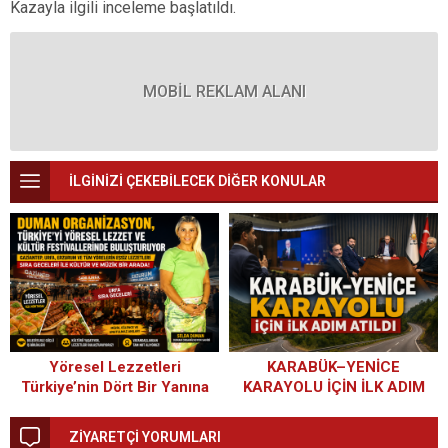
Kazayla ilgili inceleme başlatıldı.
MOBİL REKLAM ALANI
İLGİNİZİ ÇEKEBİLECEK DİĞER KONULAR
Yöresel Lezzetleri
KARABÜK–YENİCE
Türkiye’nin Dört Bir Yanına
KARAYOLU İÇİN İLK ADIM
Taşıyan Başarı Hikâyesi:
ATILDI
Duman Organizasyon
ZİYARETÇİ YORUMLARI