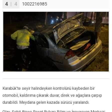
4
| 4
1002216985
Karabük’te seyir halindeyken kontrolünü kaybeden bir
otomobil, kaldırıma çıkarak duvar, direk ve ağaçlara çarpıp
durabildi. Meydana gelen kazada sürücü yaralandı.
Olay, Şehit Ateşe Reşat Bulvarı Bilim ve İnovasyon Merkezi