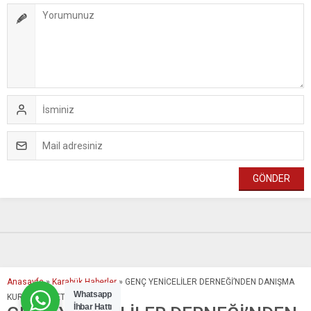
Anasayfa
»
Karabük Haberler
»
GENÇ YENİCELİLER DERNEĞİ’NDEN DANIŞMA
Whatsapp
KURULU HEYETİ
İhbar Hattı