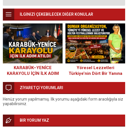
İLGİNİZİ ÇEKEBİLECEK DİĞER KONULAR
KARABÜK–YENİCE
Yöresel Lezzetleri
KARAYOLU İÇİN İLK ADIM
Türkiye’nin Dört Bir Yanına
ATILDI
Taşıyan Başarı Hikâyesi:
Duman Organizasyon
ZİYARETÇİ YORUMLARI
Henüz yorum yapılmamış. İlk yorumu aşağıdaki form aracılığıyla siz
yapabilirsiniz.
BİR YORUM YAZ