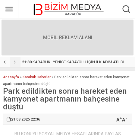
MOBİL REKLAM ALANI
 ATILDI
22:55
Yöresel Lezzetleri Türkiye’nin Dört Bir Yanına Taşıyan Başarı Hikâyesi: Duman Organizasyon
1
Anasayfa
»
Karabük Haberler
»
Park edildikten sonra hareket eden kamyonet
apartmanın bahçesine düştü
Park edildikten sonra hareket eden
kamyonet apartmanın bahçesine
düştü
+
-
A
A
21.08.2025 22:36
BU KONUYU SOSYAL MEDYA HESAPLARINDA PAYLAŞ