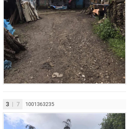
3
| 7
1001363235