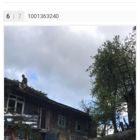
6
| 7
1001363240