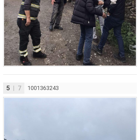
5
| 7
1001363243