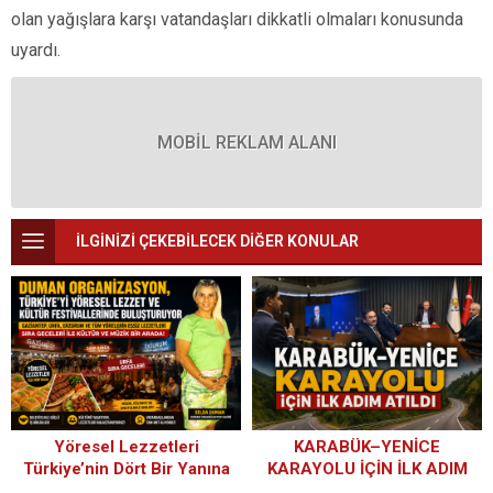
olan yağışlara karşı vatandaşları dikkatli olmaları konusunda
uyardı.
MOBİL REKLAM ALANI
İLGİNİZİ ÇEKEBİLECEK DİĞER KONULAR
Yöresel Lezzetleri
KARABÜK–YENİCE
Türkiye’nin Dört Bir Yanına
KARAYOLU İÇİN İLK ADIM
Taşıyan Başarı Hikâyesi:
ATILDI