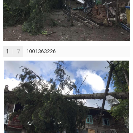
1
| 7
1001363226