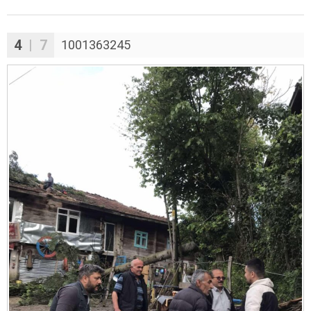
4
| 7
1001363245