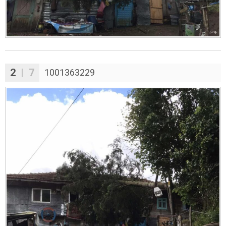
2
| 7
1001363229