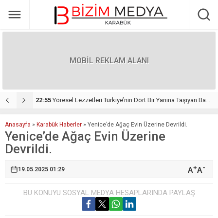
MOBİL REKLAM ALANI
 ATILDI
22:55
Yöresel Lezzetleri Türkiye’nin Dört Bir Yanına Taşıyan Başarı Hikâyesi: Duman Organizasyon
1
Anasayfa
»
Karabük Haberler
»
Yenice’de Ağaç Evin Üzerine Devrildi.
Yenice’de Ağaç Evin Üzerine
Devrildi.
+
-
A
A
19.05.2025 01:29
BU KONUYU SOSYAL MEDYA HESAPLARINDA PAYLAŞ