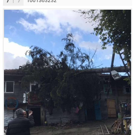
7
| 7
1001363232