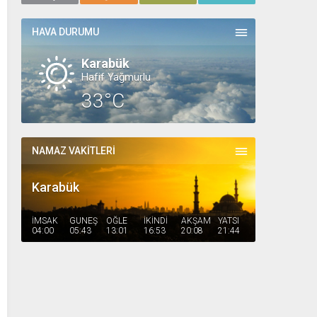
HAVA DURUMU
Karabük
Hafif Yağmurlu
33°C
NAMAZ VAKİTLERİ
Karabük
İMSAK
GÜNEŞ
ÖĞLE
İKİNDİ
AKŞAM
YATSI
04:00
05:43
13:01
16:53
20:08
21:44