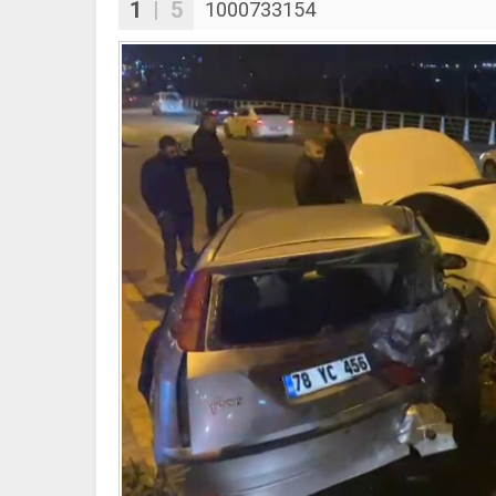
1
| 5
1000733154