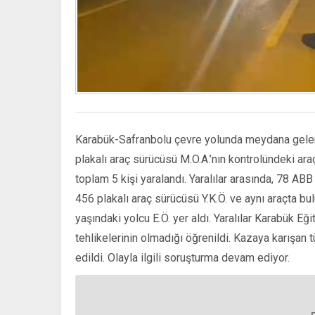
Karabük-Safranbolu çevre yolunda meydana gelen 
plakalı araç sürücüsü M.O.A.’nın kontrolündeki ar
toplam 5 kişi yaralandı. Yaralılar arasında, 78 ABB
456 plakalı araç sürücüsü Y.K.Ö. ve aynı araçta bul
yaşındaki yolcu E.Ö. yer aldı. Yaralılar Karabük Eğ
tehlikelerinin olmadığı öğrenildi. Kazaya karışan 
edildi. Olayla ilgili soruşturma devam ediyor.