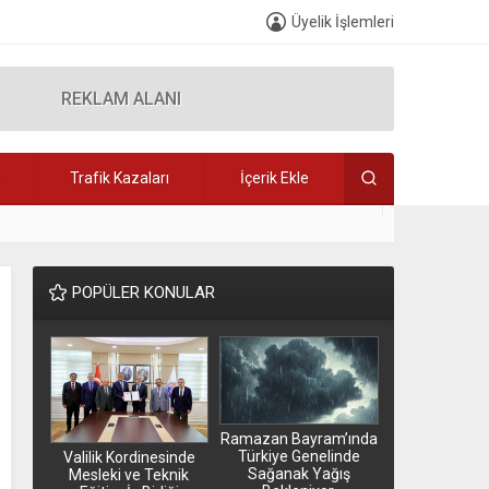
Üyelik İşlemleri
REKLAM ALANI
Trafik Kazaları
İçerik Ekle
 150 YATAKLI YENİ HASTANE MÜJDESİ
0
POPÜLER KONULAR
Ramazan Bayram’ında
Türkiye Genelinde
Valilik Kordinesinde
Sağanak Yağış
Mesleki ve Teknik
Ankara’da dü