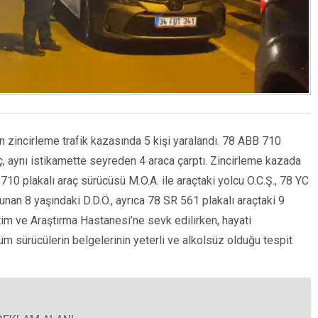
zincirleme trafik kazasında 5 kişi yaralandı. 78 ABB 710
aç, aynı istikamette seyreden 4 araca çarptı. Zincirleme kazada
 710 plakalı araç sürücüsü M.O.A. ile araçtaki yolcu O.C.Ş., 78 YC
unan 8 yaşındaki D.D.Ö., ayrıca 78 SR 561 plakalı araçtaki 9
itim ve Araştırma Hastanesi’ne sevk edilirken, hayati
tüm sürücülerin belgelerinin yeterli ve alkolsüz olduğu tespit