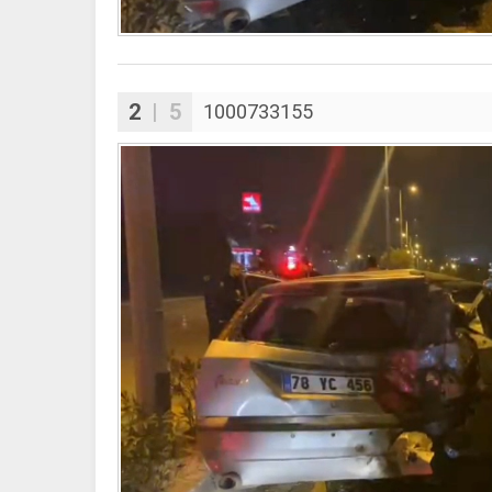
2
| 5
1000733155