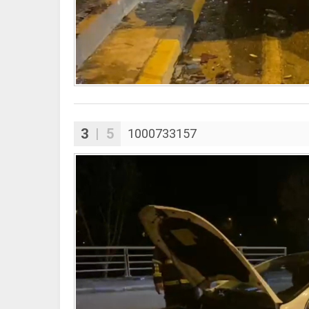
3
| 5
1000733157