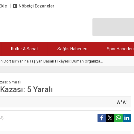
Ekle
Nöbetçi Eczaneler
Kültür & Sanat
Sağlık-Haberleri
Spor Haberleri
in Dört Bir Yanına Taşıyan Başarı Hikâyesi: Duman Organizasyon
17:06
KARABÜK’E
zası: 5 Yaralı
Kazası: 5 Yaralı
+
-
A
A
AŞ