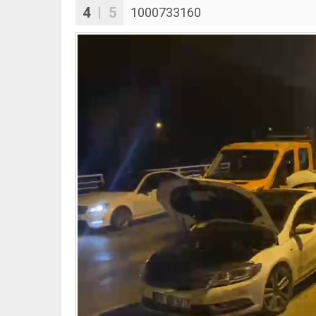
4
| 5
1000733160