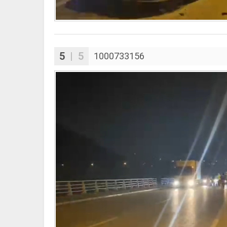
5
| 5
1000733156