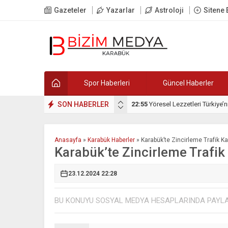
Gazeteler
Yazarlar
Astroloji
Sitene 
Spor Haberleri
Güncel Haberler
IM ATILDI
SON HABERLER
22:55
Yöresel Lezzetleri Türkiye’n
Anasayfa
»
Karabük Haberler
»
Karabük’te Zincirleme Trafik Ka
Karabük’te Zincirleme Trafik 
23.12.2024 22:28
BU KONUYU SOSYAL MEDYA HESAPLARINDA PAYL