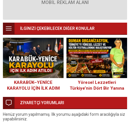
MOBİL REKLAM ALANI
İLGİNİZİ ÇEKEBİLECEK DİĞER KONULAR
KARABÜK–YENİCE
Yöresel Lezzetleri
KARAYOLU İÇİN İLK ADIM
Türkiye’nin Dört Bir Yanına
ATILDI
Taşıyan Başarı Hikâyesi:
Duman Organizasyon
ZİYARETÇİ YORUMLARI
Henüz yorum yapılmamış. İlk yorumu aşağıdaki form aracılığıyla siz
yapabilirsiniz.