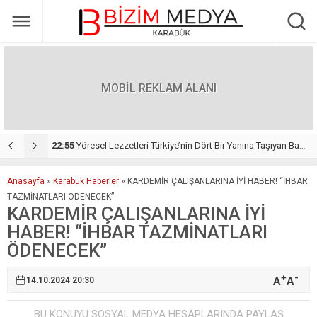
MOBİL REKLAM ALANI
 ATILDI
22:55
Yöresel Lezzetleri Türkiye’nin Dört Bir Yanına Taşıyan Başarı Hikâyesi: Duman Organizasyon
1
Anasayfa
»
Karabük Haberler
»
KARDEMİR ÇALIŞANLARINA İYİ HABER! “İHBAR
TAZMİNATLARI ÖDENECEK”
KARDEMİR ÇALIŞANLARINA İYİ
HABER! “İHBAR TAZMİNATLARI
ÖDENECEK”
+
-
A
A
14.10.2024 20:30
BU KONUYU SOSYAL MEDYA HESAPLARINDA PAYLAŞ