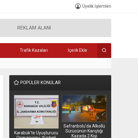
Üyelik İşlemleri
REKLAM ALANI
Trafik Kazaları
İçerik Ekle
 Başkanı M. Rifat Hisarcıklıoğlu’nun katılımıyla önemli bir programa ev sahipliği yaptı.
1
POPÜLER KONULAR
Safranbolu’da Alkollü
Sürücünün Karıştığı
lgaz
Karabük’te Uyuşturucu
Kazada 2 Kişi
ediye
Operasyonu: Şüpheli