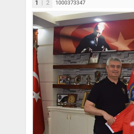
1
| 2
1000373347