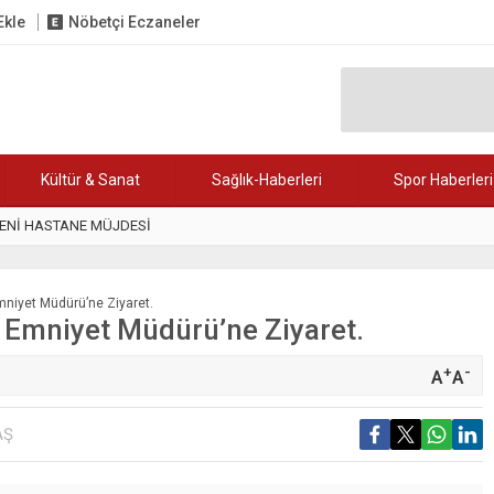
Ekle
Nöbetçi Eczaneler
Kültür & Sanat
Sağlık-Haberleri
Spor Haberleri
YENİ HASTANE MÜJDESİ
08:30
Karabük, TOBB
mniyet Müdürü’ne Ziyaret.
 Emniyet Müdürü’ne Ziyaret.
+
-
A
A
AŞ
Yenice’de doğa
çalışmaları, Bel