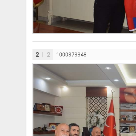
2
| 2
1000373348