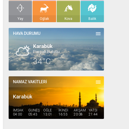
Yay
Oğlak
Kova
Balık
HAVA DURUMU
Karabük
Parçalı Bulutlu
34°C
NAMAZ VAKİTLERİ
Karabük
İMSAK
GÜNEŞ
ÖĞLE
İKİNDİ
AKŞAM
YATSI
04:00
05:43
13:01
16:53
20:08
21:44