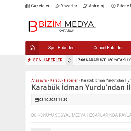
Gazeteler
Yazarlar
Astroloji
Sitene 
Spor Haberleri
Güncel Haberler
a Taşıyan Başarı Hikâyesi: Duman Organizasyon
SON HABERLER
17:06
KARABÜK’E 150 YATAKLI 
Anasayfa
»
Karabük Haberler
»
Karabük İdman Yurdu’ndan İl E
Karabük İdman Yurdu’ndan İl
03.10.2024 11:39
BU KONUYU SOSYAL MEDYA HESAPLARINDA PAYL