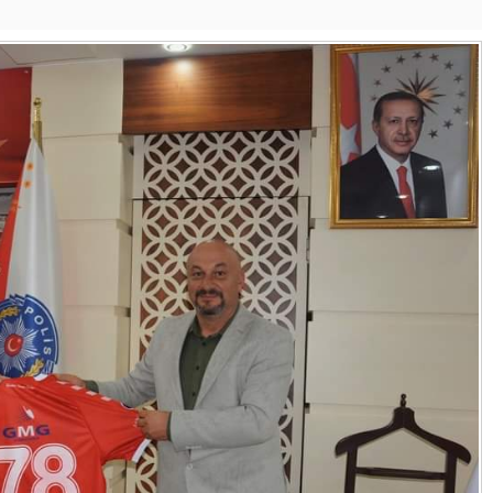
Başkanı Sert
Karakaş’ın
Başkanlığında
hızıyla devam ed