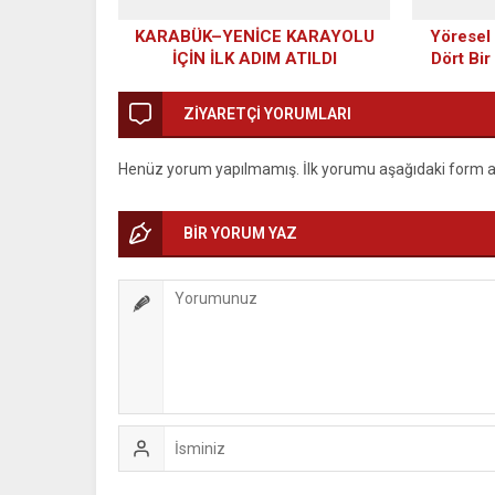
KARABÜK–YENİCE KARAYOLU
Yöresel 
İÇİN İLK ADIM ATILDI
Dört Bir
Hikâyes
ZİYARETÇİ YORUMLARI
Henüz yorum yapılmamış. İlk yorumu aşağıdaki form arac
BİR YORUM YAZ